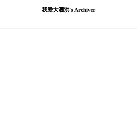
我爱大泗洪's Archiver