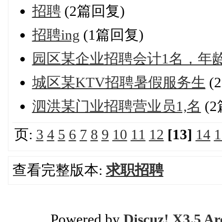
招聘
(2篇回复)
招聘ing
(1篇回复)
园区某企业招聘会计1名，年龄2
城区某KTV招聘暑假服务生
(
泗洪某门业招聘营业员1,名
(
页:
3
4
5
6
7
8
9
10
11
12
[13]
14
1
查看完整版本:
求职招聘
Powered by
Discuz! X3.5 Ar